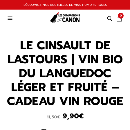
DÉCOUVREZ NOS BOUTEILLES DE VINS HUMORISTIQUES
0
LE CINSAULT DE
LASTOURS | VIN BIO
DU LANGUEDOC
LÉGER ET FRUITÉ –
CADEAU VIN ROUGE
Le
Le
9,90
€
11,50
€
prix
prix
initial
actuel