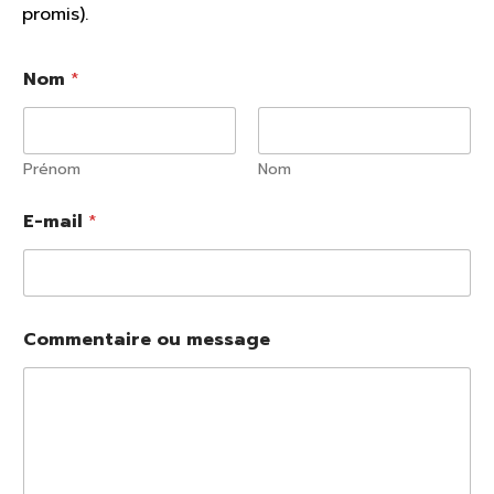
promis).
Nom
*
Prénom
Nom
C
E-mail
*
o
m
m
e
n
t
Commentaire ou message
a
i
r
e
m
e
s