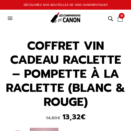
DÉCOUVREZ NOS BOUTEILLES DE VINS HUMORISTIQUES
0
COFFRET VIN
CADEAU RACLETTE
– POMPETTE À LA
RACLETTE (BLANC &
ROUGE)
Le
Le
13,32
€
14,80
€
prix
prix
initial
actuel