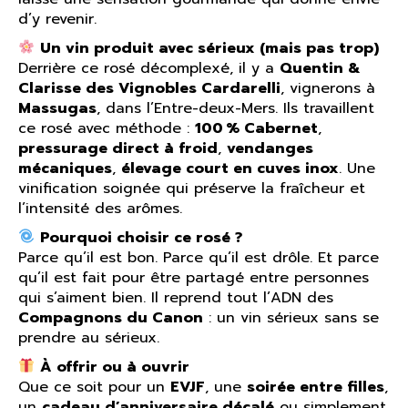
d’y revenir.
Un vin produit avec sérieux (mais pas trop)
Derrière ce rosé décomplexé, il y a
Quentin &
Clarisse des Vignobles Cardarelli
, vignerons à
Massugas
, dans l’Entre-deux-Mers. Ils travaillent
ce rosé avec méthode :
100 % Cabernet
,
pressurage direct à froid
,
vendanges
mécaniques
,
élevage court en cuves inox
. Une
vinification soignée qui préserve la fraîcheur et
l’intensité des arômes.
Pourquoi choisir ce rosé ?
Parce qu’il est bon. Parce qu’il est drôle. Et parce
qu’il est fait pour être partagé entre personnes
qui s’aiment bien. Il reprend tout l’ADN des
Compagnons du Canon
: un vin sérieux sans se
prendre au sérieux.
À offrir ou à ouvrir
Que ce soit pour un
EVJF
, une
soirée entre filles
,
un
cadeau d’anniversaire décalé
ou simplement