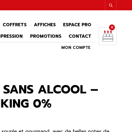
COFFRETS
AFFICHES
ESPACE PRO
0
MPRESSION
PROMOTIONS
CONTACT
MON COMPTE
 SANS ALCOOL –
NKING 0%
, souple et gourmand, avec de belles notes de