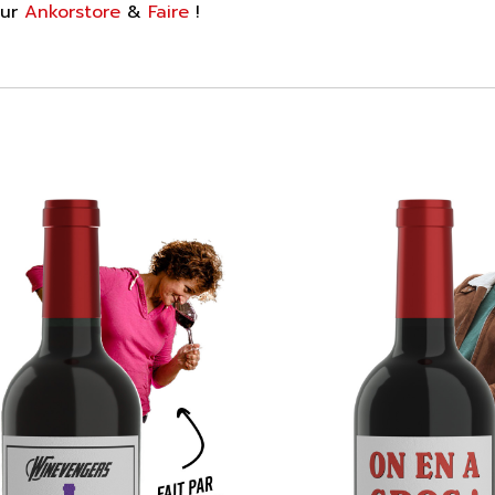
sur
Ankorstore
&
Faire
!