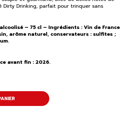
é Dirty Drinking, parfait pour trinquer sans
lcoolisé – 75 cl – Ingrédients : Vin de France
sin, arôme naturel, conservateurs : sulfites ;
ium.
e avant fin : 2026.
PANIER