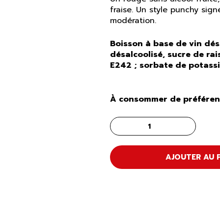
fraise. Un style punchy sign
modération.
Boisson à base de vin désa
désalcoolisé, sucre de rai
E242 ; sorbate de potass
À consommer de préférenc
AJOUTER AU 