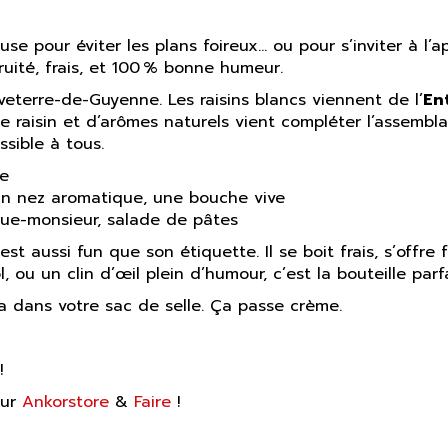
cuse pour éviter les plans foireux… ou pour s’inviter à l’
uité, frais, et 100 % bonne humeur.
veterre-de-Guyenne. Les raisins blancs viennent de l’
En
e raisin et d’arômes naturels vient compléter l’assemblag
ssible à tous.
xe
 un nez aromatique, une bouche vive
que-monsieur, salade de pâtes
est aussi fun que son étiquette. Il se boit frais, s’offr
 ou un clin d’œil plein d’humour, c’est la bouteille parfa
 dans votre sac de selle. Ça passe crème.
!
sur
Ankorstore
&
Faire
!