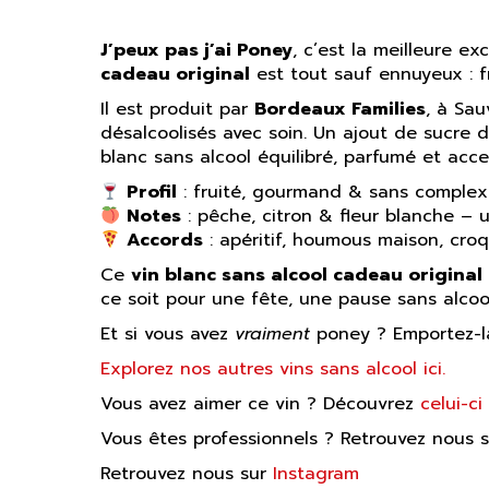
J’peux pas j’ai Poney
, c’est la meilleure ex
cadeau original
est tout sauf ennuyeux : fr
Il est produit par
Bordeaux Families
, à Sau
désalcoolisés avec soin. Un ajout de sucre d
blanc sans alcool équilibré, parfumé et acce
Profil
: fruité, gourmand & sans comple
Notes
: pêche, citron & fleur blanche –
Accords
: apéritif, houmous maison, cro
Ce
vin blanc sans alcool cadeau original
ce soit pour une fête, une pause sans alcool,
Et si vous avez
vraiment
poney ? Emportez-la
Explorez nos autres vins sans alcool ici.
Vous avez aimer ce vin ? Découvrez
celui-ci
Vous êtes professionnels ? Retrouvez nous 
Retrouvez nous sur
Instagram